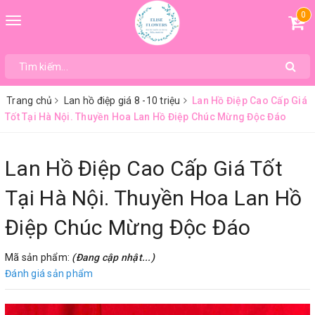
0
Toggle
navigation
Trang chủ
Lan hồ điệp giá 8 -10 triệu
Lan Hồ Điệp Cao Cấp Giá
Tốt Tại Hà Nội. Thuyền Hoa Lan Hồ Điệp Chúc Mừng Độc Đáo
Lan Hồ Điệp Cao Cấp Giá Tốt
Tại Hà Nội. Thuyền Hoa Lan Hồ
Điệp Chúc Mừng Độc Đáo
Mã sản phẩm:
(Đang cập nhật...)
Đánh giá sản phẩm