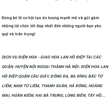
Đừng bỏ lỡ cơ hội tạo ấn tượng mạnh mẽ và gửi gắm
những lời chúc tốt đẹp nhất đến những người bạn yêu
quý và trân trọng!
DỊCH VỤ ĐIỆN HOA - GIAO HOA LAN HỒ ĐIỆP TAI CÁC
QUẬN, HUYỆN NỘI NGOẠI THÀNH HÀ NỘI: ĐIỆN HOA LAN
HỒ ĐIỆP QUẬN CẦU GIẤY, ĐỐNG ĐA, BA ĐÌNH, BẮC TỪ
LIÊM, NAM TỪ LIÊM, THANH XUÂN, HÀ ĐÔNG, HOÀNG
MAI, HOÀN KIẾM, HAI BÀ TRƯNG, LONG BIÊN, TÂY HỒ...