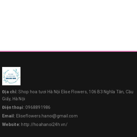
Địa chỉ:
Shop hoa tươi Hà Nội Elise Flowers, 106 B3 Nghĩa Tân, Cầu
Giấy, Hà Nội
Điện thoại:
0968891986
Email:
Eliseflowers.hanoi@gmail.com
Website:
http://hoahanoi24h.vn/