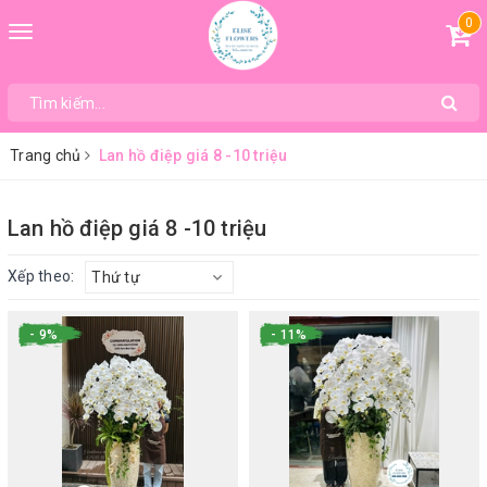
0
Toggle
navigation
Trang chủ
Lan hồ điệp giá 8 -10 triệu
Lan hồ điệp giá 8 -10 triệu
Xếp theo:
Thứ tự
- 9%
- 11%