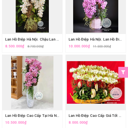
Lan Hồ Điệp Hà Nội. Chậu Lan Hồ Điệp Trắng Ghép Lũa Độc Đáo- Quà Tặng Sinh Nhật Độc Đáo Và Sang Trọng| Eliseflowers
Lan Hồ Điệp Hà Nội. Lan Hồ Điệp Ghép Lũa- Món Quà Độc Đáo, Sang Trọng Và Ý Nghĩa
8.500.000₫
10.000.000₫
8.700.000₫
11.500.000₫
Lan Hồ Điệp Cao Cấp Tại Hà Nội. Chậu Lan Hồ Điệp Màu Sắc Độc Đáo Mừng Tiệc Tất Niên| Điện Hoa Lan Hồ Điệp Hà Nội- Eliseflowers
Lan Hồ Điệp Cao Cấp Giá Tốt Tại Hà Nội. Thuyền Hoa Lan Hồ Điệp Chúc Mừng Độc Đáo
10.500.000₫
8.000.000₫