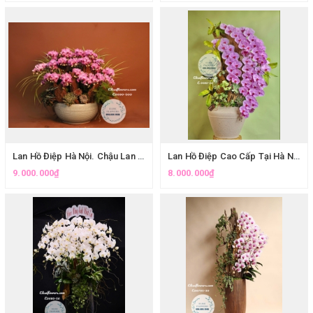
Lan Hồ Điệp Hà Nội. Chậu Lan Hồ Điệp Tím Hồng Ghép Lũa Cao Cấp Trưng Tết
Lan Hồ Điệp Cao Cấp Tại Hà Nội. Lan Hồ Điệp Tím Ghép Lũa Tặng Sinh Nhật Mẹ | Quà Cao Cấp Độc Đáo | Eliseflowers
9.000.000₫
8.000.000₫