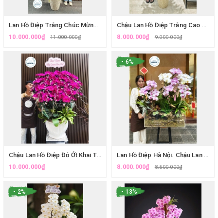
Lan Hồ Điệp Trắng Chúc Mừng, Khai Trương, Đại Hội,...Giao Hoả Tốc Tại Hà Nội.
Chậu Lan Hồ Điệp Trắng Cao Cấp Trang Trí Sảnh Tại Cầu Giấy.
10.000.000₫
8.000.000₫
11.000.000₫
9.000.000₫
- 6%
Chậu Lan Hồ Điệp Đỏ Ớt Khai Trương Cao Cấp Hà Nội - Eliseflowers Ba Đình
Lan Hồ Điệp Hà Nội. Chậu Lan Hồ Điệp Lũa Tiểu Cảnh Hiện Đại - Tuyệt Tác Trang Trí Tết Tại Hà Nội| Eliseflowers.
10.000.000₫
8.000.000₫
8.500.000₫
- 2%
- 13%