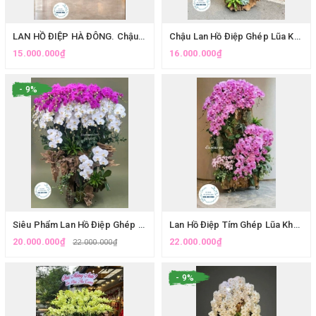
LAN HỒ ĐIỆP HÀ ĐÔNG. Chậu Lan Hồ Điệp Ghép Lũa Vàng Tài Lộc, Phú Quý
Chậu Lan Hồ Điệp Ghép Lũa Khổng Lồ Tặng Đối Tác | Lan Hồ Điệp Hà Nội
15.000.000₫
16.000.000₫
- 9%
Siêu Phẩm Lan Hồ Điệp Ghép Lũa VIP Trưng Đại Sảnh Villa | Eliseflowers
Lan Hồ Điệp Tím Ghép Lũa Khủng Chơi Tết - Lan Hồ Điệp Chưng Nhà Cao Cấp
20.000.000₫
22.000.000₫
22.000.000₫
- 9%