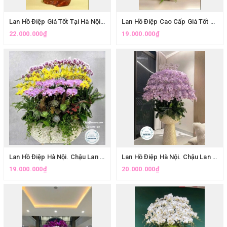
Lan Hồ Điệp Giá Tốt Tại Hà Nội. Chậu Lan Hồ Điệp Cao Cấp Trang Trí Sảnh Công Ty
Lan Hồ Điệp Cao Cấp Giá Tốt Ở Hà Nội. Chậu Lan Hồ Điệp Trắng Mừng Tất Niên
22.000.000₫
19.000.000₫
Lan Hồ Điệp Hà Nội. Chậu Lan Hồ Điệp Đa Sắc Ghép Lũa Sang Trọng
Lan Hồ Điệp Hà Nội. Chậu Lan Hồ Điệp Tím Cao Cấp Tặng Vợ Yêu
19.000.000₫
20.000.000₫