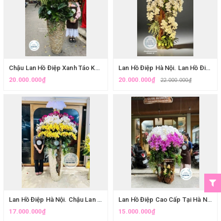
Chậu Lan Hồ Điệp Xanh Táo Khổng Lồ Mừng Tân Gia Ở HÀ NỘI
Lan Hồ Điệp Hà Nội. Lan Hồ Điệp Trắng Ghép Lũa Cao Cấp Tại Cầu Giấy| Eliseflowers- Dịch Vụ Điện Hoa, Lan Hồ Điệp Uy Tín Tại Hà Nội
20.000.000₫
20.000.000₫
22.000.000₫
Lan Hồ Điệp Hà Nội. Chậu Lan Hồ Điệp Cao Cấp Chúc Mừng Sinh Nhật Lãnh Đạo| Eliseflowers- Điện Hoa Tươi, Lan Hồ Điệp Uy Tín Tại Hà Nội
Lan Hồ Điệp Cao Cấp Tại Hà Nội. Chậu Lan Hồ Điệp Ghép Lũa Cao Cấp Trang Trí Phòng Khách
17.000.000₫
15.000.000₫