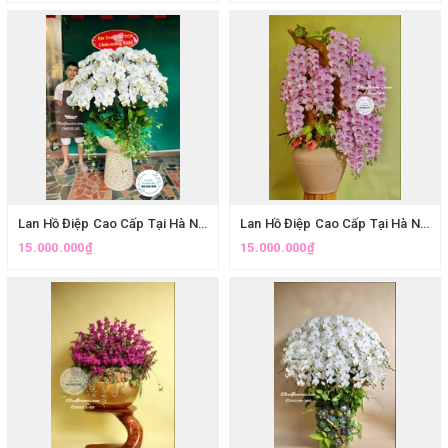
Lan Hồ Điệp Cao Cấp Tại Hà Nội. Chậu Lan Hồ Điêp Trắng Cao Cấp- Món Quà Sang Trọng Tặng Đối Tác Cho Những Dịp Quan Trọng
Lan Hồ Điệp Cao Cấp Tại Hà Nội. Chậu Lan Hồ Điệp Cao Cấp Trang Trí Sảnh Khách Sạn | Nâng Tầm Đẳng Cấp | Eliseflowers
15.000.000₫
15.000.000₫