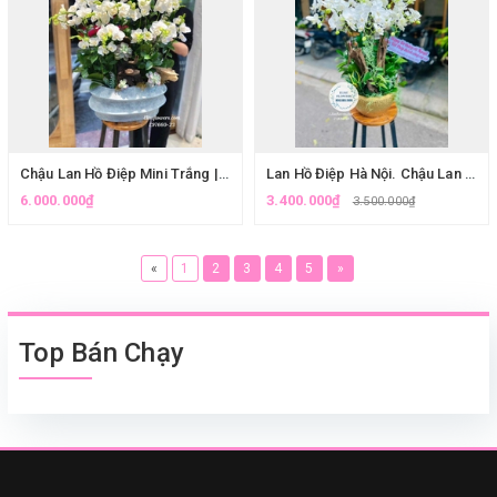
Chậu Lan Hồ Điệp Mini Trắng | Lan Hồ Điệp Tặng Đối Tác Ở Hà Nội | Eliseflowers
Lan Hồ Điệp Hà Nội. Chậu Lan Hồ Điệp Mini Ghép Lũa Cao Cấp| Eliseflowers
6.000.000₫
3.400.000₫
3.500.000₫
«
1
2
3
4
5
»
Top Bán Chạy