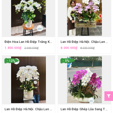
Điện Hoa Lan Hồ Điệp Trắng Kỷ Niệm Tại Quận Ba Đình | Giao Hoa Hỏa Tốc
Lan Hồ Điệp Hà Nội. Chậu Lan Hồ Điệp Lũa Tiểu Cảnh Hiện Đại - Tuyệt Tác Trang Trí Tết Tại Hà Nội| Eliseflowers.
1.800.000₫
8.000.000₫
2.000.000₫
8.500.000₫
- 12%
- 5%
Lan Hồ Điệp Hà Nội. Chậu Lan Hồ Điệp Trắng Mừng Sinh Nhật Ông – Quà Tặng Sang Trọng Tại Cầu Giấy
Lan Hồ Điệp Ghép Lũa Sang Trọng - Chưng Tết May Mắn & Tài Lộc