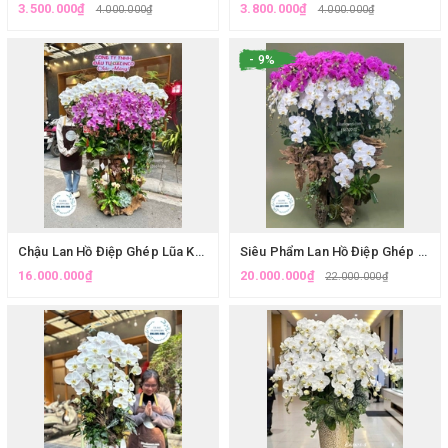
3.500.000₫
3.800.000₫
4.000.000₫
4.000.000₫
- 9%
Chậu Lan Hồ Điệp Ghép Lũa Khổng Lồ Tặng Đối Tác | Lan Hồ Điệp Hà Nội
Siêu Phẩm Lan Hồ Điệp Ghép Lũa VIP Trưng Đại Sảnh Villa | Eliseflowers
16.000.000₫
20.000.000₫
22.000.000₫