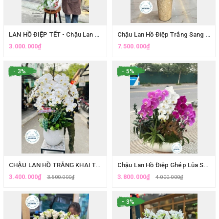
LAN HỒ ĐIỆP TẾT - Chậu Lan Hồ Điệp Trắng Ghép Lũa Nghệ Thuật Sang Trọng
Chậu Lan Hồ Điệp Trắng Sang Trọng Tặng Giám Đốc Tại NAM TỪ LIÊM
3.000.000₫
7.500.000₫
- 3%
- 5%
CHẬU LAN HỒ TRẮNG KHAI TRƯƠNG TẠI NAM TỪ LIÊM | ELISEFLOWERS
Chậu Lan Hồ Điệp Ghép Lũa Sang Trọng, Tài Lộc Chưng Tết | Eliseflowers
3.400.000₫
3.800.000₫
3.500.000₫
4.000.000₫
- 3%