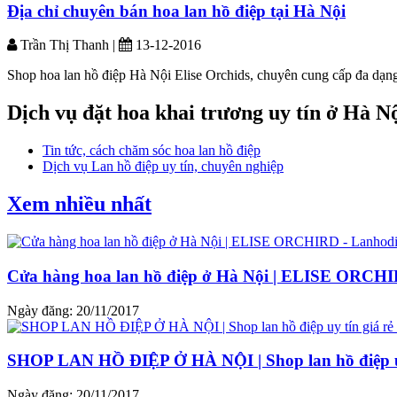
Địa chỉ chuyên bán hoa lan hồ điệp tại Hà Nội
Trần Thị Thanh |
13-12-2016
Shop hoa lan hồ điệp Hà Nội Elise Orchids, chuyên cung cấp đa dạng c
Dịch vụ đặt hoa khai trương uy tín ở Hà N
Tin tức, cách chăm sóc hoa lan hồ điệp
Dịch vụ Lan hồ điệp uy tín, chuyên nghiệp
Xem nhiều nhất
Cửa hàng hoa lan hồ điệp ở Hà Nội | ELISE ORCHI
Ngày đăng: 20/11/2017
SHOP LAN HỒ ĐIỆP Ở HÀ NỘI | Shop lan hồ điệp uy
Ngày đăng: 20/11/2017