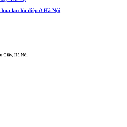
oa lan hồ điệp ở Hà Nội
ầu Giấy, Hà Nội