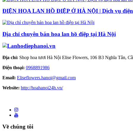
ĐIỆN HOA LAN HỒ ĐIỆP Ở HÀ NỘI | Dịch vụ điện h
Địa chỉ chuyên bán hoa lan hồ điệp tại Hà Nội
Địa chỉ:
Shop hoa tươi Hà Nội Elise Flowers, 106 B3 Nghĩa Tân, C
Điện thoại:
0968891986
Email:
Eliseflowers.hanoi@gmail.com
Website:
http://hoahanoi24h.vn/
Về chúng tôi