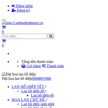
Đăng nhập
Đăng ký
Toggle
navigation
0
0
Tổng tiền thanh toán:
Giỏ hàng
Thanh toán
Đặt hoa lan hồ điệp
0968891986
LAN HỒ ĐIỆP TẾT
Lan hồ điệp tết
Lan hồ điệp tết
HOA LAN CHỦ ĐỀ
Lan hồ điệp sinh nhật