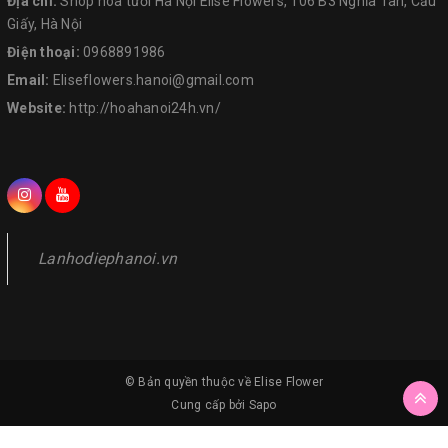
Địa chỉ:
Shop hoa tươi Hà Nội Elise Flowers, 106 B3 Nghĩa Tân, Cầu
Giấy, Hà Nội
Điện thoại:
0968891986
Email:
Eliseflowers.hanoi@gmail.com
Website:
http://hoahanoi24h.vn/
Lanhodiephanoi.vn
© Bản quyền thuộc về
Elise Flower
Cung cấp bởi
Sapo