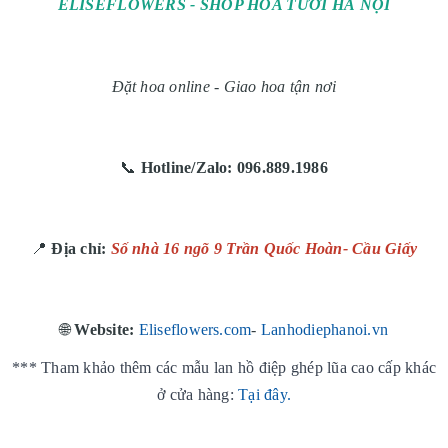
ELISEFLOWERS - SHOP HOA TƯƠI HÀ NỘI
Đặt hoa online - Giao hoa tận nơi
📞
Hotline/Zalo:
096.889.1986
📍
Địa chỉ:
Số nhà 16 ngõ 9 Trần Quốc Hoàn- Cầu Giấy
🌐
Website:
Eliseflowers.com
-
Lanhodiephanoi.vn
*** Tham khảo thêm các mẫu lan hồ điệp ghép lũa cao cấp khác
ở cửa hàng:
Tại đây.