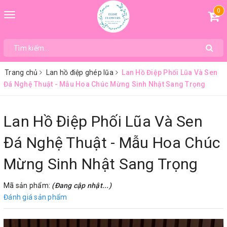
0
Toggle
navigation
Trang chủ
Lan hồ điệp ghép lũa
Lan Hồ Điệp Phối Lũa Và Sen
Đá Nghệ Thuật - Mẫu Hoa Chúc Mừng Sinh Nhật Sang Trọng
Lan Hồ Điệp Phối Lũa Và Sen
Đá Nghệ Thuật - Mẫu Hoa Chúc
Mừng Sinh Nhật Sang Trọng
Mã sản phẩm:
(Đang cập nhật...)
Đánh giá sản phẩm