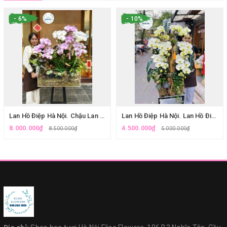
- 6%
- 10%
Lan Hồ Điệp Hà Nội. Chậu Lan Hồ Điệp Lũa Tiểu Cảnh Hiện Đại - Tuyệt Tác Trang Trí Tết Tại Hà Nội| Eliseflowers.
Lan Hồ Điệp Hà Nội. Lan Hồ Điệp Ghép Lũa Nghệ Thuật Xanh Táo - Quà Tặng Đối Tác Sang Trọng.
8.000.000₫
4.500.000₫
8.500.000₫
5.000.000₫