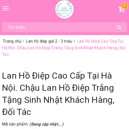
0
Toggle
navigation
Trang chủ
Lan hồ điệp giá 2 - 3 triệu
Lan Hồ Điệp Cao Cấp Tại
Hà Nội. Chậu Lan Hồ Điệp Trắng Tặng Sinh Nhật Khách Hàng, Đối
Tác
Lan Hồ Điệp Cao Cấp Tại Hà
Nội. Chậu Lan Hồ Điệp Trắng
Tặng Sinh Nhật Khách Hàng,
Đối Tác
Mã sản phẩm:
(Đang cập nhật...)