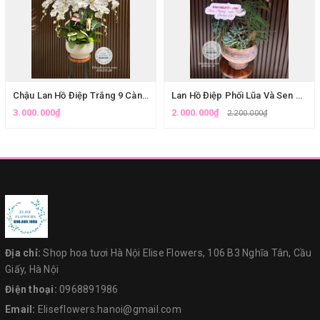
Chậu Lan Hồ Điệp Trắng 9 Cành Cao Cấp - Elise Flowers Cầu Giấy
Lan Hồ Điệp Phối Lũa Và Sen Đá Nghệ Thuật - Mẫu Hoa Chúc Mừng Sinh Nhật Sang Trọng
3.000.000₫
2.000.000₫
2.200.000₫
Địa chỉ:
Shop hoa tươi Hà Nội Elise Flowers, 106 B3 Nghĩa Tân, Cầu
Giấy, Hà Nội
Điện thoại:
0968891986
Email:
Eliseflowers.hanoi@gmail.com