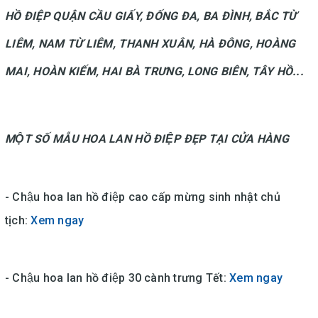
HỒ ĐIỆP QUẬN CẦU GIẤY, ĐỐNG ĐA, BA ĐÌNH, BẮC TỪ
LIÊM, NAM TỪ LIÊM, THANH XUÂN, HÀ ĐÔNG, HOÀNG
MAI, HOÀN KIẾM, HAI BÀ TRƯNG, LONG BIÊN, TÂY HỒ...
MỘT SỐ MẪU HOA LAN HỒ ĐIỆP ĐẸP TẠI CỬA HÀNG
- Chậu hoa lan hồ điệp cao cấp mừng sinh nhật chủ
tịch:
Xem ngay
- Chậu hoa lan hồ điệp 30 cành trưng Tết:
Xem ngay