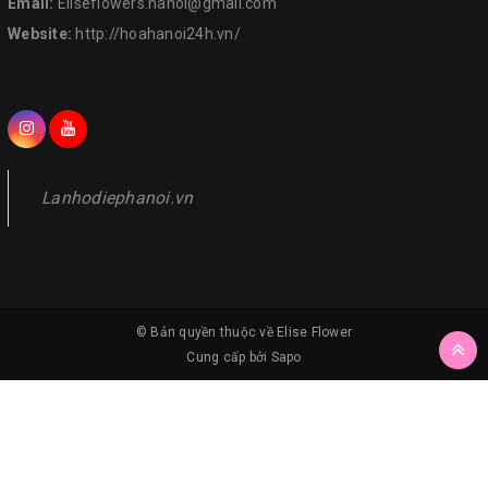
Email:
Eliseflowers.hanoi@gmail.com
Website:
http://hoahanoi24h.vn/
Lanhodiephanoi.vn
© Bản quyền thuộc về
Elise Flower
Cung cấp bởi
Sapo