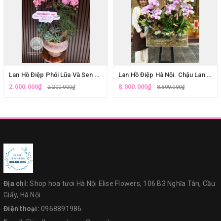
Lan Hồ Điệp Phối Lũa Và Sen Đá Nghệ Thuật - Mẫu Hoa Chúc Mừng Sinh Nhật Sang Trọng
Lan Hồ Điệp Hà Nội. Chậu Lan Hồ Điệp Lũa Tiểu Cảnh Hiện Đại - Tuyệt Tác Trang Trí Tết Tại Hà Nội| Eliseflowers.
2.000.000₫
8.000.000₫
2.200.000₫
8.500.000₫
Địa chỉ:
Shop hoa tươi Hà Nội Elise Flowers, 106 B3 Nghĩa Tân, Cầu
Giấy, Hà Nội
Điện thoại:
0968891986