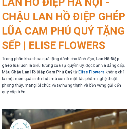
LAN HỒ ĐIỆP HÀ NỘI -
CHẬU LAN HỒ ĐIỆP GHÉP
LŨA CAM PHÚ QUÝ TẶNG
SẾP |
ELISE FLOWERS
Trong phân khúc hoa quà tặng dành cho lãnh đạo,
Lan Hồ Điệp
ghép lũa
luôn là biểu tượng của sự quyền uy, độc bản và đẳng cấp.
Mẫu
Chậu Lan Hồ Điệp Cam Phú Quý
từ
Elise Flowers
không chỉ
là một món quà sinh nhật mà còn là một tác phẩm nghệ thuật
phong thủy, mang lời chúc về sự hưng thịnh và bền vững gửi đến
quý cấp trên.