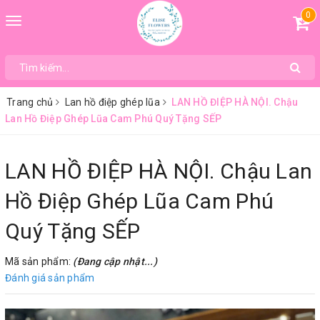
0
Toggle
navigation
Trang chủ
Lan hồ điệp ghép lũa
LAN HỒ ĐIỆP HÀ NỘI. Chậu
Lan Hồ Điệp Ghép Lũa Cam Phú Quý Tặng SẾP
LAN HỒ ĐIỆP HÀ NỘI. Chậu Lan
Hồ Điệp Ghép Lũa Cam Phú
Quý Tặng SẾP
Mã sản phẩm:
(Đang cập nhật...)
Đánh giá sản phẩm