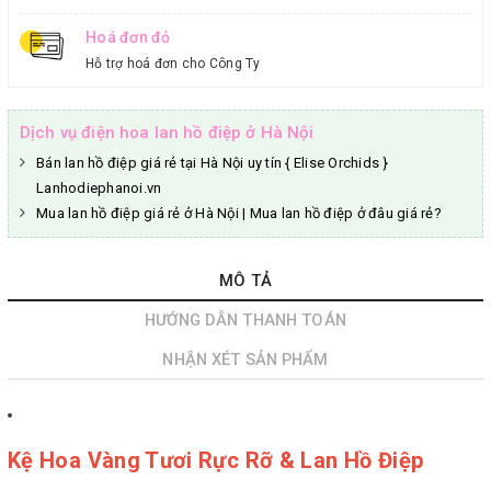
Hoá đơn đỏ
Hỗ trợ hoá đơn cho Công Ty
Dịch vụ điện hoa lan hồ điệp ở Hà Nội
Bán lan hồ điệp giá rẻ tại Hà Nội uy tín { Elise Orchids }
Lanhodiephanoi.vn
Mua lan hồ điệp giá rẻ ở Hà Nội | Mua lan hồ điệp ở đâu giá rẻ?
MÔ TẢ
HƯỚNG DẪN THANH TOÁN
NHẬN XÉT SẢN PHẨM
Kệ Hoa Vàng Tươi Rực Rỡ & Lan Hồ Điệp