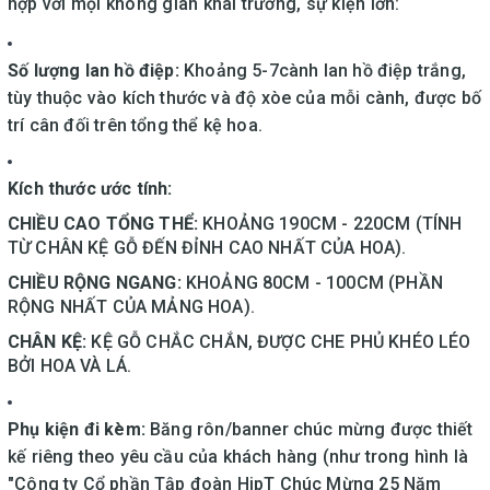
hợp với mọi không gian khai trương, sự kiện lớn:
Số lượng lan hồ điệp:
Khoảng 5-7cành lan hồ điệp trắng,
tùy thuộc vào kích thước và độ xòe của mỗi cành, được bố
trí cân đối trên tổng thể kệ hoa.
Kích thước ước tính:
CHIỀU CAO TỔNG THỂ:
KHOẢNG 190CM - 220CM (TÍNH
TỪ CHÂN KỆ GỖ ĐẾN ĐỈNH CAO NHẤT CỦA HOA).
CHIỀU RỘNG NGANG:
KHOẢNG 80CM - 100CM (PHẦN
RỘNG NHẤT CỦA MẢNG HOA).
CHÂN KỆ:
KỆ GỖ CHẮC CHẮN, ĐƯỢC CHE PHỦ KHÉO LÉO
BỞI HOA VÀ LÁ.
Phụ kiện đi kèm:
Băng rôn/banner chúc mừng được thiết
kế riêng theo yêu cầu của khách hàng (như trong hình là
"Công ty Cổ phần Tập đoàn HipT Chúc Mừng 25 Năm