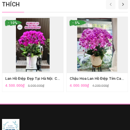
THÍCH
- 10%
- 5%
Lan Hồ Điệp Đẹp Tại Hà Nội. Chậu Lan Hồ Điệp Tím Mừng Khai Trương| Eliseflowers.
Chậu Hoa Lan Hồ Điệp Tím Cao Cấp Tặng Bà Tại Eliseflowers Ba Đình
4.500.000₫
4.000.000₫
5.000.000₫
4.200.000₫