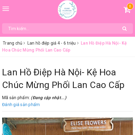
0
Toggle
navigation
Trang chủ
Lan hồ điệp giá 4 - 6 triệu
Lan Hồ Điệp Hà Nội- Kệ
Hoa Chúc Mừng Phối Lan Cao Cấp
Lan Hồ Điệp Hà Nội- Kệ Hoa
Chúc Mừng Phối Lan Cao Cấp
Mã sản phẩm:
(Đang cập nhật...)
Đánh giá sản phẩm