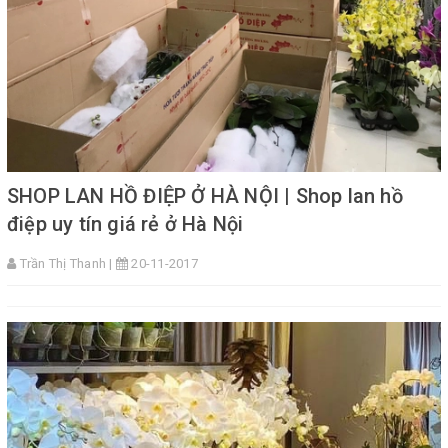
SHOP LAN HỒ ĐIỆP Ở HÀ NỘI | Shop lan hồ
điệp uy tín giá rẻ ở Hà Nội
Trần Thị Thanh |
20-11-2017