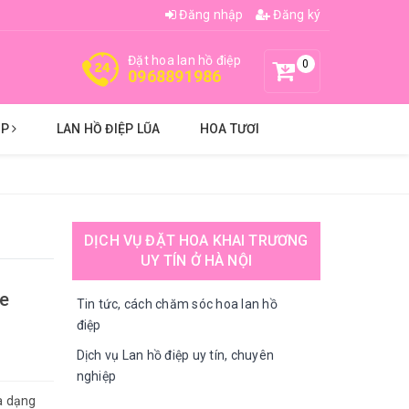
Đăng nhập
Đăng ký
Đặt hoa lan hồ điệp
0
0968891986
ỆP
LAN HỒ ĐIỆP LŨA
HOA TƯƠI
DỊCH VỤ ĐẶT HOA KHAI TRƯƠNG
UY TÍN Ở HÀ NỘI
se
Tin tức, cách chăm sóc hoa lan hồ
điệp
Dịch vụ Lan hồ điệp uy tín, chuyên
nghiệp
a dạng