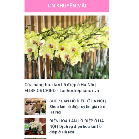
TIN KHUYẾN MÃI
Cửa hàng hoa lan hồ điệp ở Hà Nội |
ELISE ORCHIRD - Lanhodiephanoi.vn
SHOP LAN HỒ ĐIỆP Ở HÀ NỘI |
Shop lan hồ điệp uy tín giá rẻ ở
Hà Nội
ĐIỆN HOA LAN HỒ ĐIỆP Ở HÀ
NỘI | Dịch vụ điện hoa lan hồ
điệp ở Hà Nội