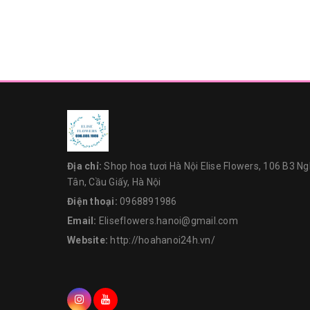
Địa chỉ:
Shop hoa tươi Hà Nội Elise Flowers, 106 B3 Ng
Tân, Cầu Giấy, Hà Nội
Điện thoại:
0968891986
Email:
Eliseflowers.hanoi@gmail.com
Website:
http://hoahanoi24h.vn/