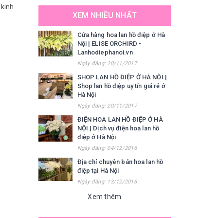
 kinh
XEM NHIỀU NHẤT
Cửa hàng hoa lan hồ điệp ở Hà
Nội | ELISE ORCHIRD -
Lanhodiephanoi.vn
Ngày đăng: 20/11/2017
SHOP LAN HỒ ĐIỆP Ở HÀ NỘI |
Shop lan hồ điệp uy tín giá rẻ ở
Hà Nội
Ngày đăng: 20/11/2017
ĐIỆN HOA LAN HỒ ĐIỆP Ở HÀ
NỘI | Dịch vụ điện hoa lan hồ
điệp ở Hà Nội
Ngày đăng: 04/12/2016
Địa chỉ chuyên bán hoa lan hồ
điệp tại Hà Nội
Ngày đăng: 13/12/2016
Xem thêm