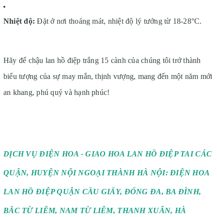
Nhiệt độ:
Đặt ở nơi thoáng mát, nhiệt độ lý tưởng từ 18-28°C.
Hãy để chậu lan hồ điệp trắng 15 cành của chúng tôi trở thành
biểu tượng của sự may mắn, thịnh vượng, mang đến một năm mới
an khang, phú quý và hạnh phúc!
DỊCH VỤ ĐIỆN HOA - GIAO HOA LAN HỒ ĐIỆP TAI CÁC
QUẬN, HUYỆN NỘI NGOẠI THÀNH HÀ NỘI: ĐIỆN HOA
LAN HỒ ĐIỆP QUẬN CẦU GIẤY, ĐỐNG ĐA, BA ĐÌNH,
BẮC TỪ LIÊM, NAM TỪ LIÊM, THANH XUÂN, HÀ