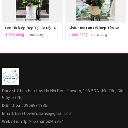
Lan Hồ Điệp Đẹp Tại Hà Nội. Chậu Lan Hồ Điệp Tím Mừng Khai Trương| Eliseflowers.
Chậu Hoa Lan Hồ Điệp Tím Cao Cấp Tặng Bà Tại Eliseflowers Ba Đình
4.500.000₫
4.000.000₫
5.000.000₫
4.200.000₫
Địa chỉ:
Shop hoa tươi Hà Nội Elise Flowers, 106 B3 Nghĩa Tân, Cầu
Giấy, Hà Nội
Điện thoại:
0968891986
Email:
Eliseflowers.hanoi@gmail.com
Website:
http://hoahanoi24h.vn/