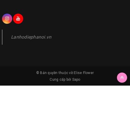
Lanhodiephanoi.vn
© Bản quyền thuộc về
Elise Flower
Cung cấp bởi
Sapo