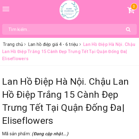
0
Toggle
navigation
Trang chủ
Lan hồ điệp giá 4 - 6 triệu
Lan Hồ Điệp Hà Nội. Chậu
Lan Hồ Điệp Trắng 15 Cành Đẹp Trưng Tết Tại Quận Đống Đa|
Eliseflowers
Lan Hồ Điệp Hà Nội. Chậu Lan
Hồ Điệp Trắng 15 Cành Đẹp
Trưng Tết Tại Quận Đống Đa|
Eliseflowers
Mã sản phẩm:
(Đang cập nhật...)